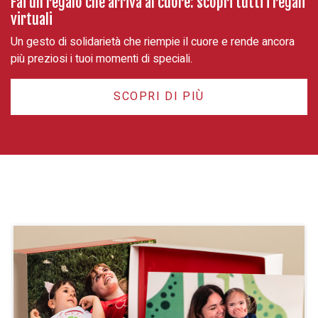
Fai un regalo che arriva al cuore: scopri tutti i regali
virtuali
Un gesto di solidarietà che riempie il cuore e rende ancora
più preziosi i tuoi momenti di speciali.
SCOPRI DI PIÙ