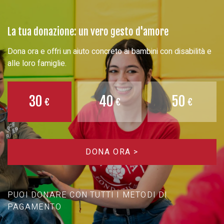
La tua donazione: un vero gesto d'amore
Dona ora e offri un aiuto concreto ai bambini con disabilità e
alle loro famiglie.
30
40
50
DONA ORA >
PUOI DONARE CON TUTTI I METODI DI
PAGAMENTO