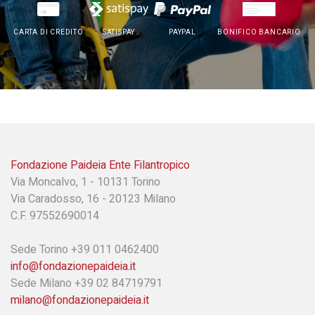
CARTA DI CREDITO
SATISPAY
PAYPAL
BONIFICO BANCARIO
Fondazione Paideia Ente Filantropico
Via Moncalvo, 1 - 10131 Torino
Via Caradosso, 16 - 20123 Milano
C.F. 97552690014
Sede Torino +39 011 0462400
info@fondazionepaideia.it
Sede Milano +39 02 84719791
milano@fondazionepaideia.it