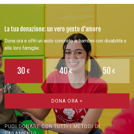
La tua donazione: un vero gesto d'amore
Dona ora e offri un aiuto concreto ai bambini con disabilità e
alle loro famiglie.
30
40
50
DONA ORA >
PUOI DONARE CON TUTTI I METODI DI
PAGAMENTO