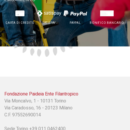
CARTA DI CREDITO
SATISPAY
PAYPAL
BONIFICO BANCARIO
Fondazione Paideia Ente Filantropico
Via Moncalvo, 1 - 10131 Torino
Via Caradosso, 16 - 20123 Milano
C.F. 97552690014
Sede Torino +39 011 0462400