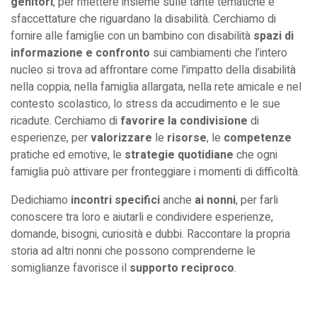
genitori
, per riflettere insieme sulle tante tematiche e
sfaccettature che riguardano la disabilità. Cerchiamo di
fornire alle famiglie con un bambino con disabilità
spazi di
informazione e confronto
sui cambiamenti che l’intero
nucleo si trova ad affrontare come l’impatto della disabilità
nella coppia, nella famiglia allargata, nella rete amicale e nel
contesto scolastico, lo stress da accudimento e le sue
ricadute. Cerchiamo di
favorire la condivisione
di
esperienze, per
valorizzare
le
risorse
, le
competenze
pratiche ed emotive, le
strategie quotidiane
che ogni
famiglia può attivare per fronteggiare i momenti di difficoltà.
Dedichiamo
incontri specifici
anche
ai nonni
, per farli
conoscere tra loro e aiutarli e condividere esperienze,
domande, bisogni, curiosità e dubbi. Raccontare la propria
storia ad altri nonni che possono comprenderne le
somiglianze favorisce il
supporto reciproco
.