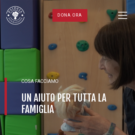
Un
DONA ORA
aiuto
per
tutta
la
COSA FACCIAMO
famiglia
UN AIUTO PER TUTTA LA
FAMIGLIA