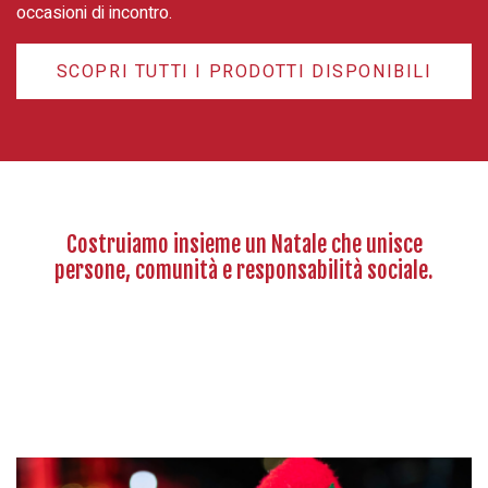
occasioni di incontro.
SCOPRI TUTTI I PRODOTTI DISPONIBILI
Costruiamo insieme un Natale che unisce
persone, comunità e responsabilità sociale.