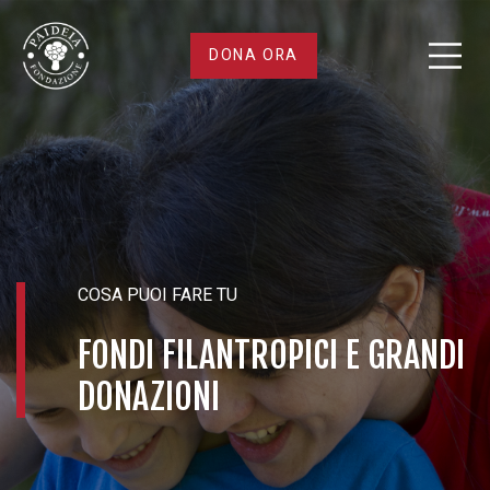
Fondi
DONA ORA
filantropici
e
grandi
donazioni
COSA PUOI FARE TU
FONDI FILANTROPICI E GRANDI
DONAZIONI