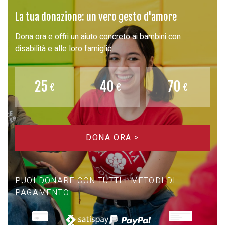
La tua donazione: un vero gesto d'amore
Dona ora e offri un aiuto concreto ai bambini con
disabilità e alle loro famiglie.
25
40
70
DONA ORA >
PUOI DONARE CON TUTTI I METODI DI
PAGAMENTO