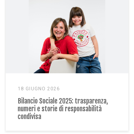
18 MAGGIO 2026
za,
La natura che accoglie: Fattoria
à
Sociale Paideia a Flor Primavera