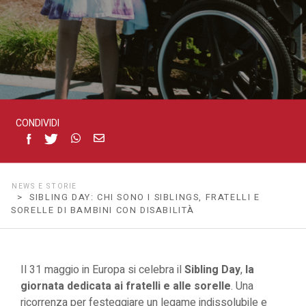
sorelle
di
bambini
CONDIVIDI
con
disabilità
NEWS E STORIE
> SIBLING DAY: CHI SONO I SIBLINGS, FRATELLI E
SORELLE DI BAMBINI CON DISABILITÀ
Il 31 maggio in Europa si celebra il
Sibling Day
,
la
giornata dedicata ai fratelli e alle sorelle
. Una
ricorrenza per festeggiare un legame indissolubile e