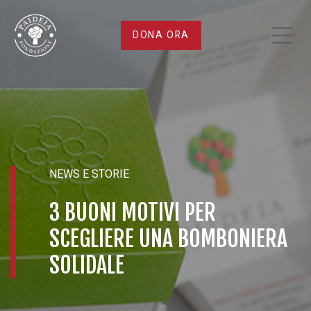
3
DONA ORA
buoni
motivi
per
scegliere
NEWS E STORIE
una
3 BUONI MOTIVI PER
SCEGLIERE UNA BOMBONIERA
bomboniera
SOLIDALE
solidale