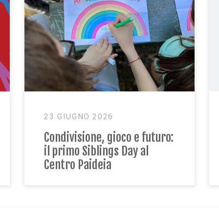
11 MAGGIO 2026
Future Week: in Paideia “Il
futuro è la cura”