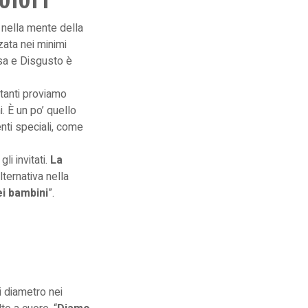
 nella mente della
zata nei minimi
ossa e Disgusto è
rtanti proviamo
. È un po’ quello
nti speciali, come
li invitati.
La
alternativa nella
ei bambini
”.
i diametro nei