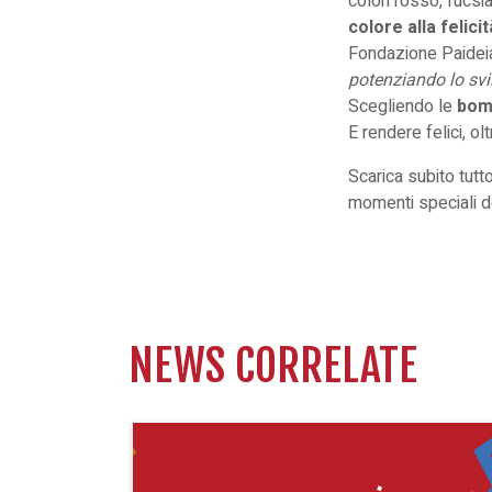
colori rosso, fucsi
colore alla felici
Fondazione Paideia
potenziando lo svil
Scegliendo le
bomb
E rendere felici, olt
Scarica subito
tutto
momenti speciali
de
NEWS CORRELATE