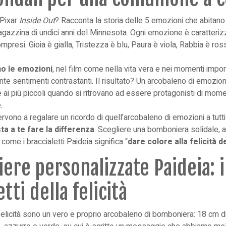
a Pixar
Inside Out
? Racconta la storia delle 5 emozioni che abitano
ragazzina di undici anni del Minnesota. Ogni emozione è caratteriz
compresi. Gioia è gialla, Tristezza è blu, Paura è viola, Rabbia è r
no le emozioni
, nel film come nella vita vera e nei momenti impo
 sentimenti contrastanti. Il risultato? Un arcobaleno di emozioni
ai più piccoli quando si ritrovano ad essere protagonisti di mome
.
vono a regalare un ricordo di quell’arcobaleno di emozioni a tutti g
 sta a te fare la differenza
. Scegliere una
bomboniera solidale
, 
come i braccialetti Paideia significa “
dare colore alla felicità d
re personalizzate Paideia: i
tti della felicità
a felicità sono un vero e proprio arcobaleno di bomboniera: 18 cm d