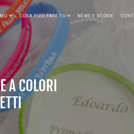
AMO
COSA PUOI FARE TU
NEWS E STORIE
CONT
E A COLORI
ETTI