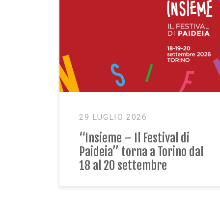
18 GIUGNO 2026
turo:
Bilancio Sociale 2025:
trasparenza, numeri e
storie di responsabilità
condivisa