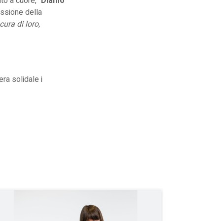
to a cuore, “
Diamo
issione della
cura di loro,
ra solidale i