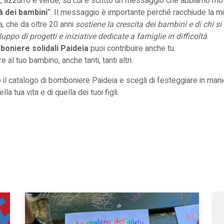
a, azzurro e verde, su cui è scritto un messaggio che abbiamo mol
tà dei bambini
”. Il messaggio è importante perché racchiude la m
, che da oltre 20 anni
sostiene la crescita dei bambini e di chi si 
uppo di progetti e iniziative dedicate a famiglie in difficoltà
.
oniere solidali Paideia
puoi contribuire anche tu.
re al tuo bambino, anche tanti, tanti altri.
 il catalogo di bomboniere Paideia e scegli di festeggiare in manie
lla tua vita e di quella dei tuoi figli.