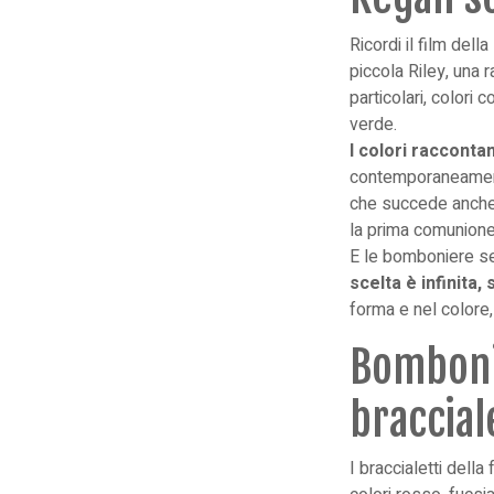
Ricordi il film dell
piccola Riley, una 
particolari, colori 
verde.
I colori racconta
contemporaneamente
che succede anche 
la prima comunione
E le bomboniere ser
scelta è infinita,
forma e nel colore, 
Bombonie
bracciale
I braccialetti dell