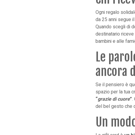
Ogni regalo solida
da 25 anni segue il
Quando scegli di d
destinatario riceve 
bambini e alle fami
Le parol
ancora d
Se il pensiero è qu
spazio per la tua c
“
grazie di cuore
”
.
del bel gesto che q
Un modo 