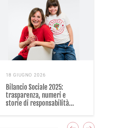
11 MAGGIO 2026
2025:
Future Week: in Paideia “I
meri e
futuro è la cura”
abilità