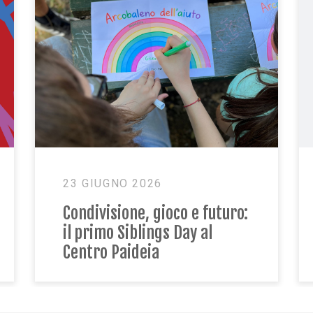
O 2026
18 GIUGNO 2026
one, gioco e futuro:
Bilancio Sociale 
Siblings Day al
trasparenza, nu
aideia
storie di respons
condivisa