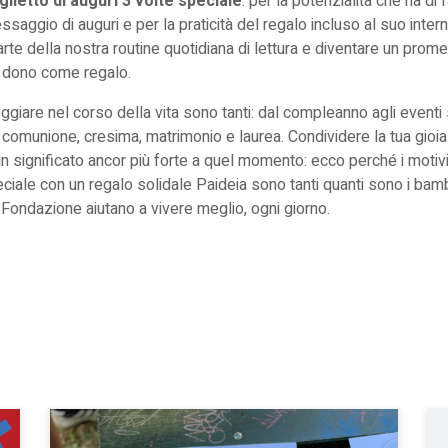
glietto di auguri 3 volte speciale
: per la potenzialità che ha di
saggio di auguri e per la praticità del regalo incluso al suo intern
arte della nostra routine quotidiana di lettura e diventare un pro
n dono come regalo.
giare nel corso della vita sono tanti: dal
compleanno
agli eventi
,
comunione
, cresima,
matrimonio
e laurea. Condividere la tua gioi
n significato ancor più forte a quel momento: ecco perché i motiv
ciale con un regalo solidale Paideia
sono tanti quanti sono i bamb
 Fondazione aiutano a vivere meglio, ogni giorno.