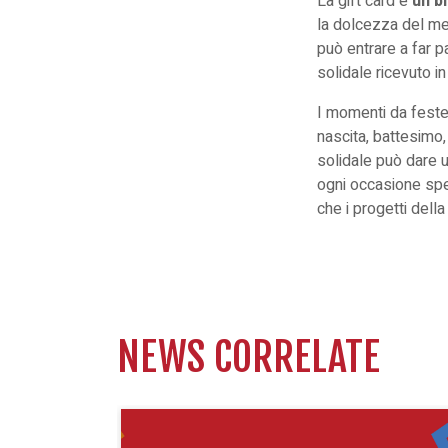
La gift card è
un bi
la dolcezza del mes
può entrare a far p
solidale ricevuto i
I momenti da festeg
nascita
,
battesimo
solidale può dare u
ogni occasione spe
che i
progetti
della
NEWS CORRELATE