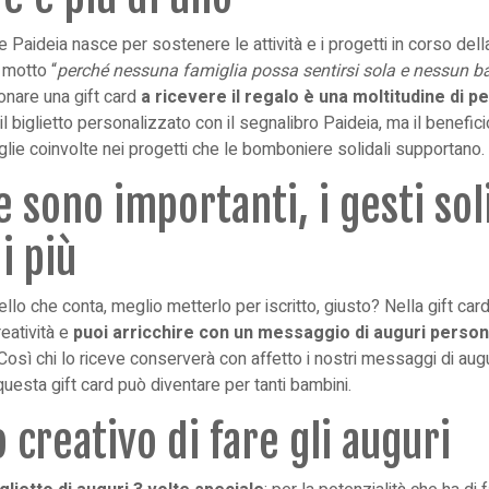
le Paideia nasce per sostenere
le attività e i progetti in corso de
 motto “
perché nessuna famiglia possa sentirsi sola e nessun 
onare una gift card
a ricevere il regalo è una moltitudine di 
il biglietto personalizzato con il segnalibro Paideia, ma il benefic
glie coinvolte nei progetti che le bomboniere solidali supportano.
e sono importanti, i gesti sol
i più
ello che conta, meglio metterlo per iscritto, giusto? Nella gift card
reatività e
puoi arricchire con un messaggio di auguri persona
 Così chi lo riceve conserverà con affetto i nostri messaggi di au
uesta gift card può diventare per tanti bambini.
creativo di fare gli auguri