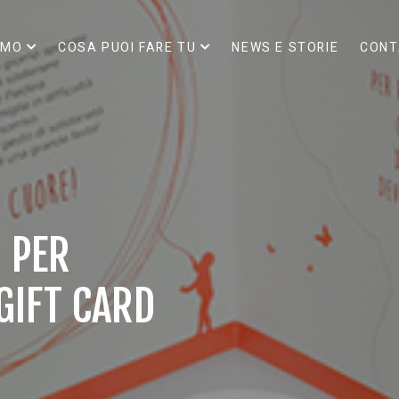
AMO
COSA PUOI FARE TU
NEWS E STORIE
CONT
I PER
GIFT CARD