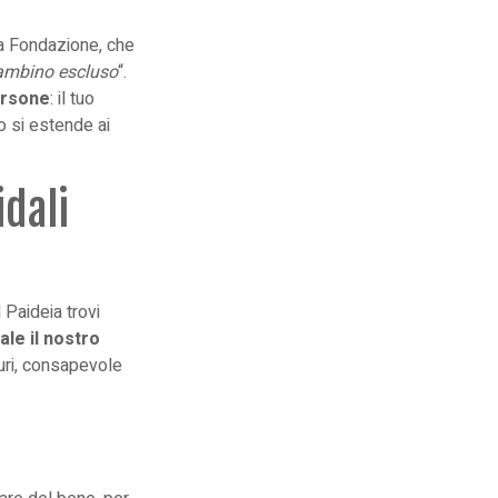
lla Fondazione
, che
bambino escluso
“.
persone
: il tuo
io si estende ai
idali
 Paideia trovi
le il nostro
guri, consapevole