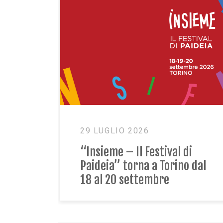
9 LUGLIO 2026
23 GIUGN
Insieme – Il Festival di
Condivisi
aideia” torna a Torino dal
il primo 
8 al 20 settembre
Centro P