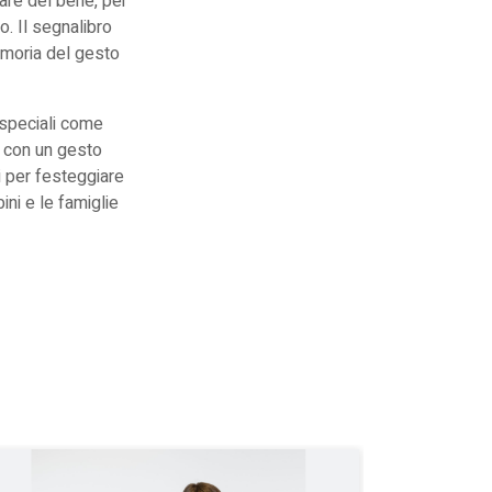
 fare del bene, per
o. Il segnalibro
memoria del gesto
 speciali come
a con un gesto
i per
festeggiare
ini e le famiglie