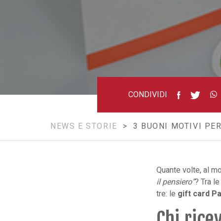
Paideia
CONDIVIDI
NEWS E STORIE
> 3 BUONI MOTIVI PER
Quante volte, al mo
il pensiero”
? Tra l
tre: le
gift card P
Chi rice