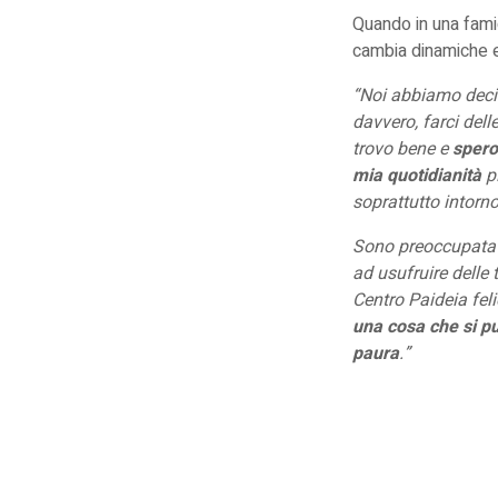
Quando in una famig
cambia dinamiche ed
“Noi abbiamo deciso
davvero, farci dell
trovo bene e
spero
mia quotidianità
pi
soprattutto intorno
Sono preoccupata 
ad usufruire delle
Centro Paideia feli
una cosa che si p
paura
.”