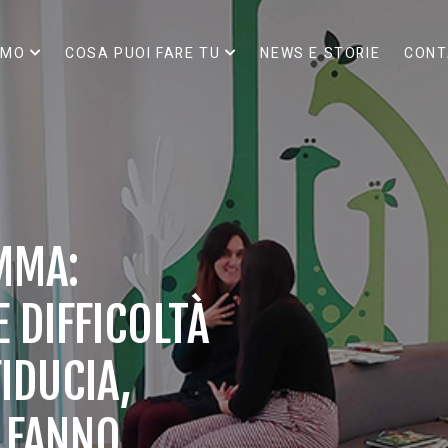
AMO
COSA PUOI FARE TU
NEWS E STORIE
CONT
MMA:
 DIFFICOLTÀ
IDUCIA,
 FANNO