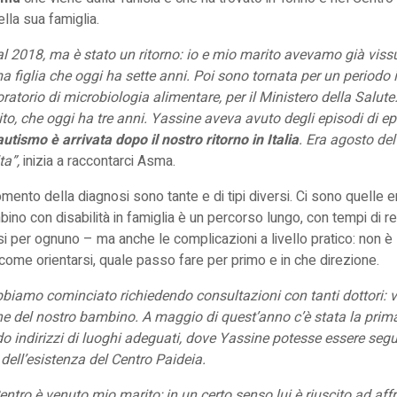
ella sua famiglia.
l 2018, ma è stato un ritorno: io e mio marito avevamo già vissut
a figlia che oggi ha sette anni. Poi sono tornata per un periodo 
ratorio di microbiologia alimentare, per il Ministero della Salute
to, che oggi ha tre anni.
Yassine aveva avuto degli episodi di epi
autismo è arrivata dopo il nostro ritorno in Italia
. Era agosto del
ta”,
inizia a raccontarci Asma.
omento della diagnosi sono tante e di tipi diversi. Ci sono quelle 
ino con disabilità in famiglia è un percorso lungo, con tempi di r
i per ognuno – ma anche le complicazioni a livello pratico: non è s
come orientarsi, quale passo fare per primo e in che direzione.
bbiamo cominciato richiedendo consultazioni con tanti dottori:
ne del nostro bambino. A maggio di quest’anno c’è stata la prim
do indirizzi di luoghi adeguati, dove Yassine potesse essere segu
ell’esistenza del Centro Paideia.
entro è venuto mio marito; in un certo senso lui è riuscito ad aff