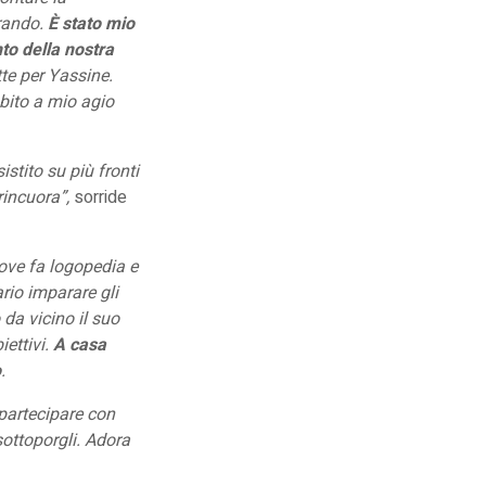
rando.
È stato mio
to della nostra
te per Yassine.
bito a mio agio
istito su più fronti
rincuora”,
sorride
dove fa logopedia e
rio imparare gli
da vicino il suo
iettivi.
A casa
o
.
 partecipare con
sottoporgli. Adora