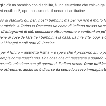
lia c’è un bambino con disabilità, è una situazione che coinvolge t
 equilibri. E, spesso, aumenta il senso di solitudine.
 di stabilirci qui per i nostri bambini, ma per noi non è molto f
e amicizie. A Torino io frequento un corso di italiano presso un’
 di integrarmi di più, conoscere altre mamme e sentirmi un po’
ena di cose da fare tra i bambini e la casa. La mia vita, oggi, è 
 ai bisogni e agli orari di Yassine.
per il futuro –
ammette Asma
– e spero che il prossimo anno p
 terapie come quest’anno. Una cosa che mi rasserena è quando 
ce nella relazione con gli operatori. E allora penso:
forse tutti in
uò affrontare, anche se è diverso da come lo avevo immaginato 