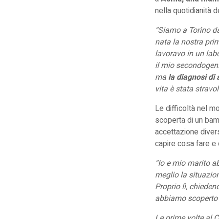
nella quotidianità d
“Siamo a Torino da
nata la nostra prim
lavoravo in un labo
il mio secondogeni
ma
la diagnosi di 
vita è stata stravol
Le difficoltà nel m
scoperta di un bamb
accettazione divers
capire cosa fare e 
“Io e mio marito a
meglio la situazio
Proprio lì, chieden
abbiamo scoperto d
Le prime volte al C