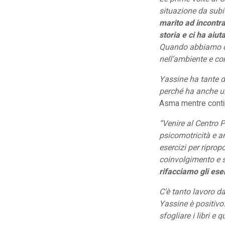
situazione da subit
marito ad incontra
storia e ci ha aiut
Quando abbiamo de
nell’ambiente e con
Yassine ha tante di
perché ha anche un
Asma mentre contin
“Venire al Centro P
psicomotricità e a
esercizi per ripro
coinvolgimento e si
rifacciamo gli ese
C’è tanto lavoro da
Yassine è positivo
sfogliare i libri e