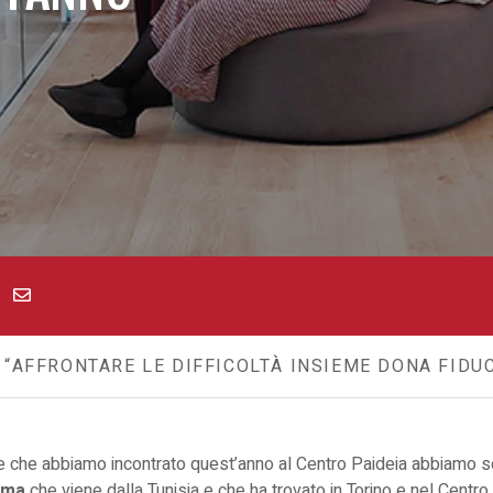
AFFRONTARE LE DIFFICOLTÀ INSIEME DONA FIDU
lie che abbiamo incontrato quest’anno al Centro Paideia abbiamo s
mma
che viene dalla Tunisia e che ha trovato in Torino e nel Centro 