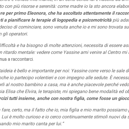
o con più risorse e serenit
à
: come madre io la sto ancora elabo
re per primo Eleonora, che ha ascoltato attentamente il raccon
ati a pianificare le terapie di logopedia e psicomotricità
più adat
ciso di cominciare, sono venuta anche io e mi sono trovata su
 gli operatori.
fficoltà e ha bisogno di molte attenzioni, necessita di essere ass
 ritardo mentale: vedere come Yassine ami venire al Centro mi 
ua a raccontarci.
aideia è bello e importante per noi: Yassine corre verso le sale 
nche io partecipo volentieri e con impegno alle sedute. È necessa
porli al nostro bambino a casa, ma è anche piacevole perché vedo 
a Elisa che Elvira, le terapiste, mi spiegano bene modalità ed ob
rcizi tutti insieme, anche con nostra figlia, come fosse un gioc
 fare, certo, ma il fatto che io, mia figlia e mio marito possiamo
. Lui è molto curioso e io cerco continuamente stimoli nuovi da 
 quando mio marito canta per lui.”