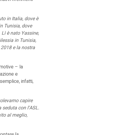
o in Italia, dove è
in Tunisia, dove
. Lì è nato Yassine,
lessia in Tunisia,
 2018 e la nostra
emotive – la
eazione e
emplice, infatti,
 volevamo capire
a seduta con l’ASL.
ito al meglio,
rontare la