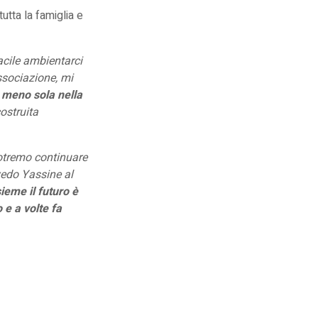
utta la famiglia e
acile ambientarci
associazione, mi
 meno sola nella
costruita
otremo continuare
vedo Yassine al
sieme il futuro è
e a volte fa