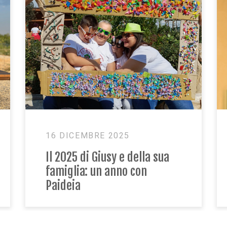
19 NOVEMBRE 2024
Ivelina e Alessandro: “con
gli altri genitori incontri
emozionanti”