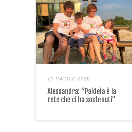
26 MARZO 2025
Andrea e Samuele: “Sugli sci
condividiamo la gioia”