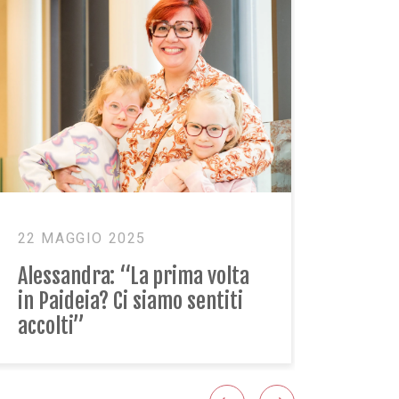
1 LUGLIO 2024
Malvina: “Estate Paideia,
un’esperienza magica per la
nostra famiglia”