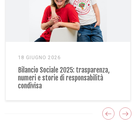
18 GIUGNO 2026
18 
Bilancio Sociale 2025: trasparenza,
La n
numeri e storie di responsabilità
Soci
condivisa