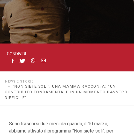
fondamentale
in
un
CONDIVIDI
momento
davvero
NEWS E STORIE
> ‘NON SIETE SOLI’, UNA MAMMA RACCONTA: “UN
difficile”
CONTRIBUTO FONDAMENTALE IN UN MOMENTO DAVVERO
DIFFICILE”
Sono trascorsi due mesi da quando, il 10 marzo,
abbiamo attivato il programma “Non siete soli”, per