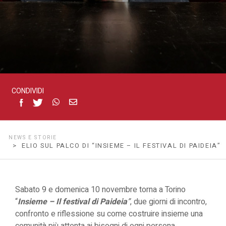
di
Paideia”
CONDIVIDI
NEWS E STORIE
> ELIO SUL PALCO DI “INSIEME – IL FESTIVAL DI PAIDEIA”
Sabato 9 e domenica 10 novembre torna a Torino
“
Insieme – Il festival di Paideia
”
, due giorni di incontro,
confronto e riflessione su come costruire insieme una