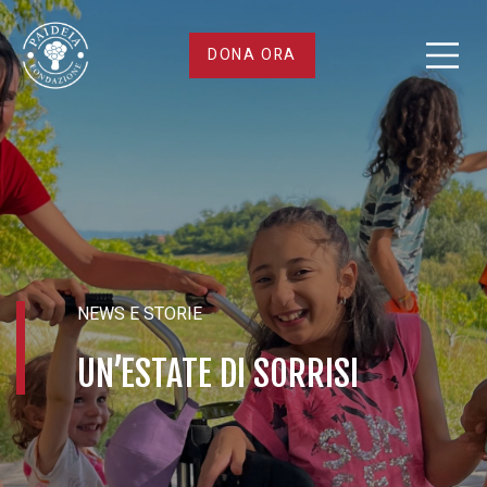
Un’estate
DONA ORA
di
sorrisi
NEWS E STORIE
UN’ESTATE DI SORRISI