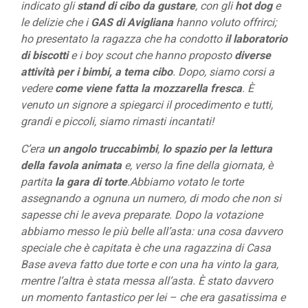
indicato gli
stand di cibo da gustare
, con gli
hot dog
e
le delizie che i
GAS di Avigliana
hanno voluto offrirci;
ho presentato la ragazza che ha condotto
il laboratorio
di biscotti
e i boy scout che hanno proposto
diverse
attività per i bimbi, a tema cibo
. Dopo, siamo corsi a
vedere
come viene fatta la mozzarella fresca
. È
venuto un signore a spiegarci il procedimento e tutti,
grandi e piccoli, siamo rimasti incantati!
C’era
un angolo truccabimbi
,
lo spazio per la lettura
della favola animata
e, verso la fine della giornata, è
partita
la gara di torte
.Abbiamo votato le torte
assegnando a ognuna un numero, di modo che non si
sapesse chi le aveva preparate. Dopo la votazione
abbiamo messo le più belle all’asta: una cosa davvero
speciale che è capitata è che una ragazzina di Casa
Base aveva fatto due torte e con una ha vinto la gara,
mentre l’altra è stata messa all’asta. È stato davvero
un momento fantastico per lei – che era gasatissima e