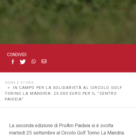
Torino
La
Mandria:
CONDIVIDI
25.000
euro
NEWS E STORIE
> IN CAMPO PER LA SOLIDARIETÀ AL CIRCOLO GOLF
per
TORINO LA MANDRIA: 25.000 EURO PER IL “CENTRO
PAIDEIA”
il
La seconda edizione di ProAm Paideia si è svolta
“Centro
martedì 25 settembre al Circolo Golf Torino La Mandria.