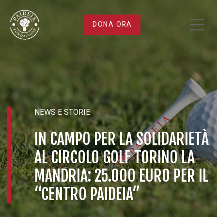
In
DONA ORA
campo
per
la
NEWS E STORIE
solidarietà
IN CAMPO PER LA SOLIDARIETÀ
al
AL CIRCOLO GOLF TORINO LA
Circolo
MANDRIA: 25.000 EURO PER IL
“CENTRO PAIDEIA”
Golf