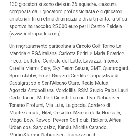
130 giocatori si sono divisi in 26 squadre, ciascuna
Paideia”
composta da 1 giocatore professionista e 4 giocatori
amatoriali. In un clima di amicizia e divertimento, la sfida
sportiva ha raccolto 25.000 euro per il Centro Paideia
(
www.centropaideia.org
).
Un ringraziamento particolare a Circolo Golf Torino La
Mandria e PGA italiana, Carlotta Borini e Maria Beatrice
Picco, Deltatre, Centrale del Latte, Lavazza, Intexo,
Catella Marmi, Sary, Sky Team Sauze, GMT, Quattrogatti,
Sport clubby, Ersel, Banca di Credito Cooperativo di
Casalgrasso e Sant’Albano Stura, Reale Mutua –
Agenzia Antonelliana, Verdelilla, RSM Studio Palea Lauri
Gerla-Torino, Mattioli Gioielli, Ferrino, Ilsa, Noberasco,
Tonatto Profumi, Mia Luis, La goccia, Cordero di
Montezemolo, Nital, Oscalito, Maison della Nocciola,
Mega, Bow, Rewop, Pevero Golf club, Rickar’s, Alfieri
Urban spa, Sary calze, Kandu, Michila Carando,
Martini&Rossi, Noberasco, Tramezzino,it.