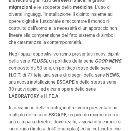
biotecnologie
, l’uso dell’
elettronica
, le grandi
migrazioni
e le scoperte della
medicina
. L’uso di
diversi linguaggi, l’installazione, il dipinto insieme ad
opere digitali è funzionale a raccontare il mondo ri-
costruito dall’uomo e la necessità di un approccio non
lineare alla comprensione del fitto sistema di simboli
che caratterizza la contemporaneità.
Negli spazi espositivi verranno presentati i nuovi dipinti
della serie
FLUSSI
, un polittico della serie
GOOD NEWS
composto da 50 tele, un polittico rosso della serie
H.O.T.
di 77 tele, una serie di disegni della serie
NEWS
,
una nuova installazione
ESCAPE
e della stessa serie
30 nuovi dipinti, ed alcune opere della serie
LABORATORY
e
H.F.E.A.
In occasione della mostra, inoltre, verrà presentato un
multiplo della serie
ESCAPE
, un piccolo microcosmo in
una campana di vetro, dove realtà, visionarietà e ironia si
incrociano (tiratura di 50 esemplari) ed un cofanetto che