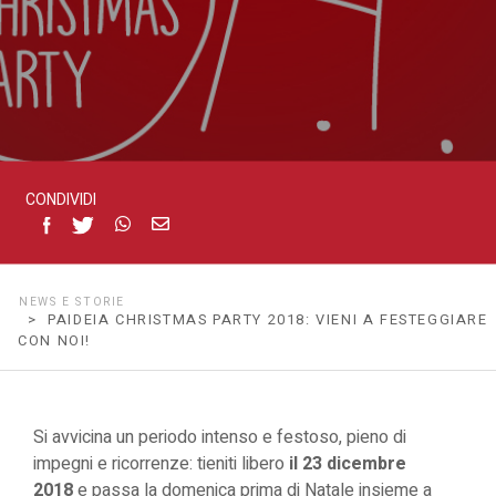
noi!
CONDIVIDI
NEWS E STORIE
> PAIDEIA CHRISTMAS PARTY 2018: VIENI A FESTEGGIARE
CON NOI!
Si avvicina un periodo intenso e festoso, pieno di
impegni e ricorrenze: tieniti libero
il 23 dicembre
2018
e passa la domenica prima di Natale insieme a