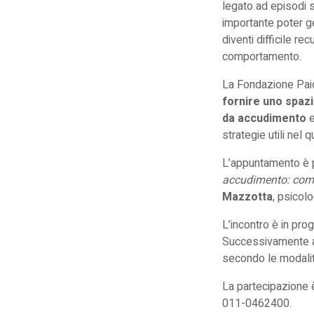
legato ad episodi s
importante poter ge
diventi difficile r
comportamento.
La Fondazione Pai
fornire uno spazi
da accudimento
e
strategie utili nel q
L’appuntamento è
accudimento: come
Mazzotta
, psicol
L’incontro è in pr
Successivamente al
secondo le modalit
La partecipazione è
011-0462400.