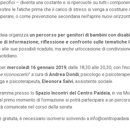
pecifici – diventa una costante e si ripercuote su tutti i component
stire le fatiche prima che il carico di stress si venga a costituir
ecuperare, o come prevenzione secondaria nell’aprire nuovi orizzonti 
deia organizza
un percorso per genitori di bambini con disabi
o di informazione, riflessione e confronto sulle tematiche 
 alle sue possibili ricadute, ma anche un’occasione di condivisio
uotidiano.
 per
mercoledì 16 gennaio 2019
, dalle 18,30 alle 20,30, con l’inc
 riconoscerlo
” a cura di
Andrea Dondi
, psicologo e psicoterape
oga e psicoterapeuta,
Eleonora Salvi
, assistente sociale.
ogramma presso lo
Spazio Incontri del Centro Paideia
, in via M
 primo momento di formazione si potrà partecipare a un percors
à comunicate nel corso della serata.
 gratuita, è necessario iscriversi scrivendo a
info@centropaideia