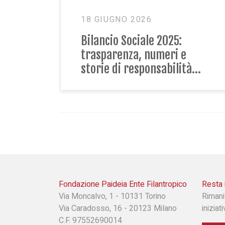
20 APRILE 2026
 2026:
Il gruppo mamme: uno
ia alla
spazio di condivisione e
ideia
crescita
Fondazione Paideia Ente Filantropico
Resta 
Via Moncalvo, 1 - 10131 Torino
Rimani
Via Caradosso, 16 - 20123 Milano
iniziat
C.F. 97552690014