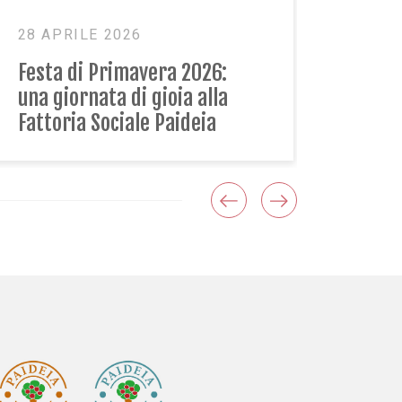
17 MARZO 2026
Caregiver familiari: in
Senato un incontro per
passare “dai bisogni ai
diritti”