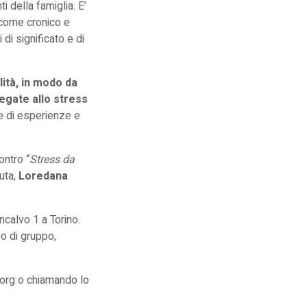
i della famiglia. E’
e come cronico e
di significato e di
lità, in modo da
legate allo stress
ne di esperienze e
ontro “
Stress da
uta,
Loredana
oncalvo 1 a Torino.
o di gruppo,
.org
o chiamando lo