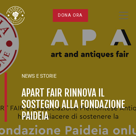
Apart
DONA ORA
Fair
rinnova
il
sostegno
NEWS E STORIE
alla
APART FAIR RINNOVA IL
SOSTEGNO ALLA FONDAZIONE
Fondazione
PAIDEIA
Paideia