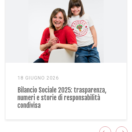
18 GIUGNO 2026
18
Bilancio Sociale 2025: trasparenza,
La
numeri e storie di responsabilità
So
condivisa