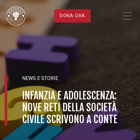
Infanzia
DONA ORA
e
adolescenza:
nove
reti
NEWS E STORIE
della
INFANZIA E ADOLESCENZA:
NOVE RETI DELLA SOCIETÀ
società
CIVILE SCRIVONO A CONTE
civile