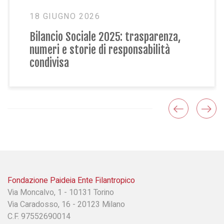
18 GIUGNO 2026
18 
Bilancio Sociale 2025: trasparenza,
La n
numeri e storie di responsabilità
Soci
condivisa
Fondazione Paideia Ente Filantropico
Via Moncalvo, 1 - 10131 Torino
Via Caradosso, 16 - 20123 Milano
C.F. 97552690014