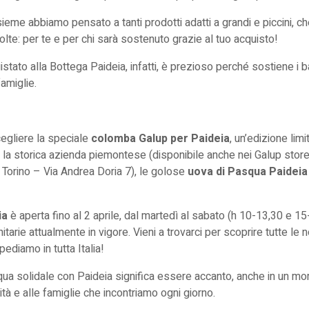
ieme abbiamo pensato a tanti prodotti adatti a grandi e piccini, ch
te: per te e per chi sarà sostenuto grazie al tuo acquisto!
stato alla Bottega Paideia, infatti, è prezioso perché sostiene i 
famiglie.
egliere la speciale
colomba Galup per Paideia
, un’edizione limi
 la storica azienda piemontese (disponibile anche nei Galup store
 Torino – Via Andrea Doria 7), le golose
uova di Pasqua Paideia
ia
è aperta fino al 2 aprile, dal martedì al sabato (h 10-13,30 e 15-
itarie attualmente in vigore. Vieni a trovarci per scoprire tutte le 
pediamo in tutta Italia!
ua solidale con Paideia significa essere accanto, anche in un mom
ità e alle famiglie che incontriamo ogni giorno.