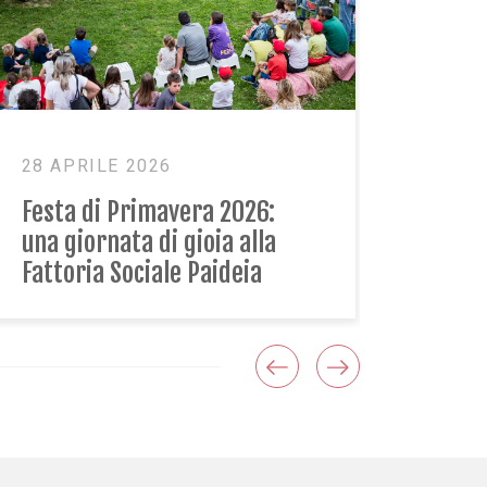
17 MARZO 2026
Caregiver familiari: in
Senato un incontro per
passare “dai bisogni ai
diritti”