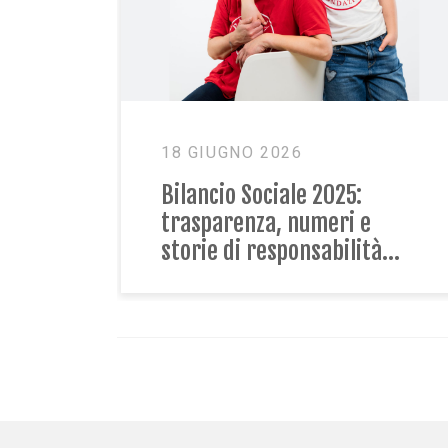
20 APRILE 2026
Il gruppo mamme: uno
spazio di condivisione e
crescita