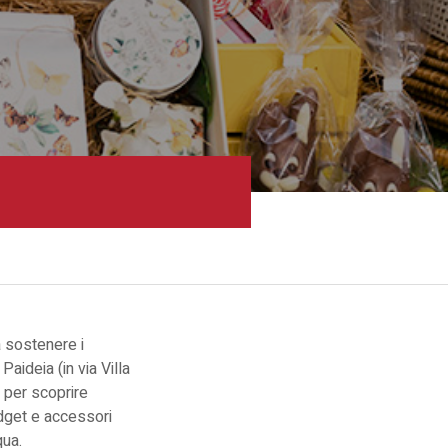
a sostenere i
aideia (in via Villa
 per scoprire
adget e accessori
qua.