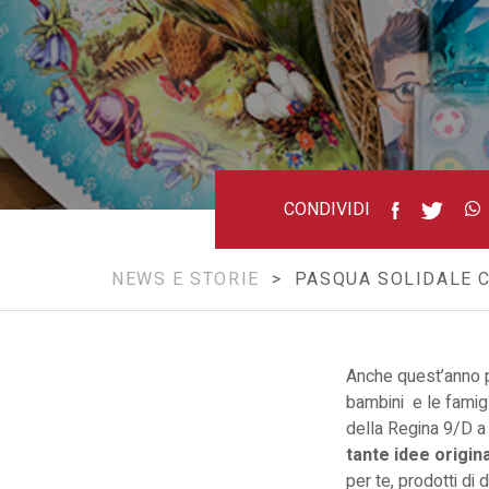
CONDIVIDI
NEWS E STORIE
> PASQUA SOLIDALE C
Anche quest’anno p
bambini e le famigl
della Regina 9/D a 
tante idee original
per te, prodotti di