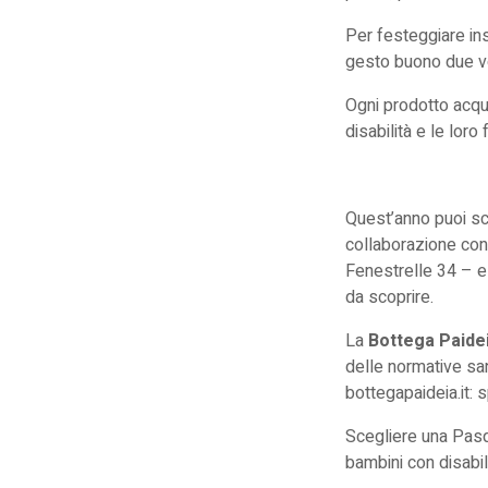
Per festeggiare ins
gesto buono due vol
Ogni prodotto acqui
disabilità e le loro 
Quest’anno puoi sc
collaborazione con
Fenestrelle 34 – e
da scoprire.
La
Bottega Paide
delle normative san
bottegapaideia.it: s
Scegliere una Pasq
bambini con disabil