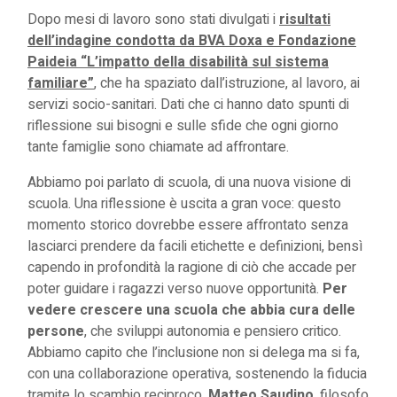
Dopo mesi di lavoro sono stati divulgati i
risultati
dell’indagine condotta da BVA Doxa e Fondazione
Paideia “L’impatto della disabilità sul sistema
familiare”
, che ha spaziato dall’istruzione, al lavoro, ai
servizi socio-sanitari. Dati che ci hanno dato spunti di
riflessione sui bisogni e sulle sfide che ogni giorno
tante famiglie sono chiamate ad affrontare.
Abbiamo poi parlato di scuola, di una nuova visione di
scuola. Una riflessione è uscita a gran voce: questo
momento storico dovrebbe essere affrontato senza
lasciarci prendere da facili etichette e definizioni, bensì
capendo in profondità la ragione di ciò che accade per
poter guidare i ragazzi verso nuove opportunità.
Per
vedere crescere una scuola che abbia cura delle
persone
, che sviluppi autonomia e pensiero critico.
Abbiamo capito che l’inclusione non si delega ma si fa,
con una collaborazione operativa, sostenendo la fiducia
tramite lo scambio reciproco.
Matteo Saudino
, filosofo