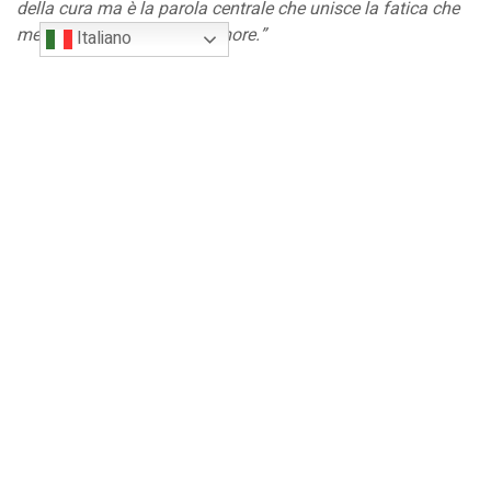
della cura ma è la parola centrale che unisce la fatica che
merita di essere fatta all’amore.”
Italiano
E l’amore ci traghettato verso tante
storie diverse di
siblings
, storie di identità e autonomia. Non solo come cura
dell’altro ma anche come cura di sé.
“La possibilità
particolare che mi ha dato l’essere sibling
– ha raccontato
Massimo Chianello
–
è stata quella di essere messo al
centro dell’attenzione come sibling. Mi sono chiesto: ma
perché? Non sono io quello che ha bisogno di attenzioni.
(…) Essere sibling presenta una zona d’ombra ma anche
una sole che ti scalda non solo il viso ma anche il cuore.”
Abbiamo poi parlato di atleti, dell’importanza di essere
definiti tali, dell’importanza di sentirsi parte di un gruppo