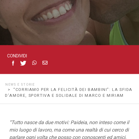
d’amore,
sportiva
e
CONDIVIDI
solidale
di
NEWS E STORIE
> “CORRIAMO PER LA FELICITÀ DEI BAMBINI”: LA SFIDA
Marco
D’AMORE, SPORTIVA E SOLIDALE DI MARCO E MIRIAM
e
“Tutto nasce da due motivi: Paideia, non inteso come il
Miriam
mio luogo di lavoro, ma come una realtà di cui cerco di
parlare ogni volta che posso con conoscenti ed amici,