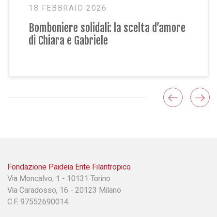
25 OTTOBRE 2024
ta d’amore
La scelta di Maria Grazia: “Una
donazione in memoria per ricord
miei genitori”
Fondazione Paideia Ente Filantropico
Via Moncalvo, 1 - 10131 Torino
Via Caradosso, 16 - 20123 Milano
C.F. 97552690014