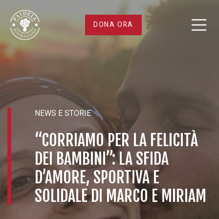
“Corriamo
DONA ORA
per
la
felicità
NEWS E STORIE
dei
“CORRIAMO PER LA FELICITÀ
bambini”:
DEI BAMBINI”: LA SFIDA
la
D’AMORE, SPORTIVA E
SOLIDALE DI MARCO E MIRIAM
sfida