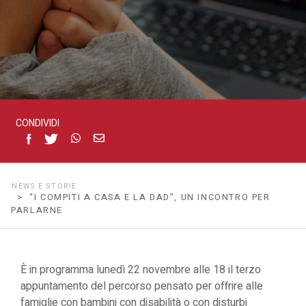
incontro
per
parlarne
CONDIVIDI
NEWS E STORIE
> “I COMPITI A CASA E LA DAD”, UN INCONTRO PER
PARLARNE
È in programma lunedì 22 novembre alle 18 il terzo
appuntamento del percorso pensato per offrire alle
famiglie con bambini con disabilità o con disturbi