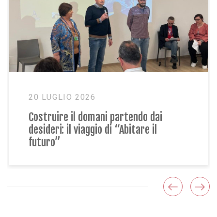
23 GIUGNO 2026
ai
Condivisione, gioco e futuro: il pri
l
Siblings Day al Centro Paideia