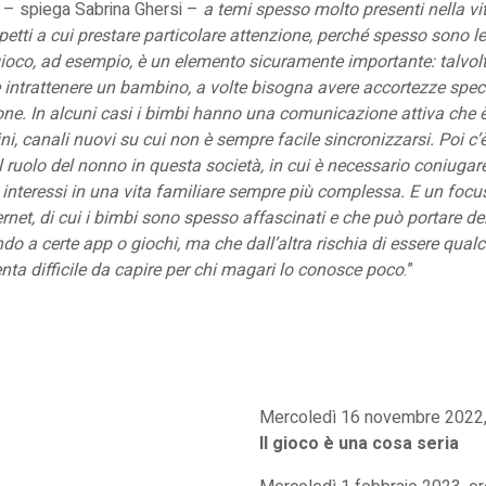
– spiega Sabrina Ghersi –
a temi spesso molto presenti nella v
etti a cui prestare particolare attenzione, perché spesso sono le
Il gioco, ad esempio, è un elemento sicuramente importante: talvo
le intrattenere un bambino, a volte bisogna avere accortezze spec
ne. In alcuni casi i bimbi hanno una comunicazione attiva che è f
ni, canali nuovi su cui non è sempre facile sincronizzarsi. Poi c
il ruolo del nonno in questa società, in cui è necessario coniugare
i interessi in una vita familiare sempre più complessa. E un foc
ernet, di cui i bimbi sono spesso affascinati e che può portare de
o a certe app o giochi, ma che dall’altra rischia di essere qualc
nta difficile da capire per chi magari lo conosce poco
.”
Mercoledì 16 novembre 2022,
Il gioco è una cosa seria