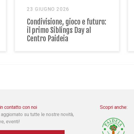
18 MAGGIO 2026
La natura che accoglie:
Fattoria Sociale Paideia a
Flor Primavera
in contatto con noi
Scopri anche:
 aggiornato su tutte le nostre novità,
ive, eventi!