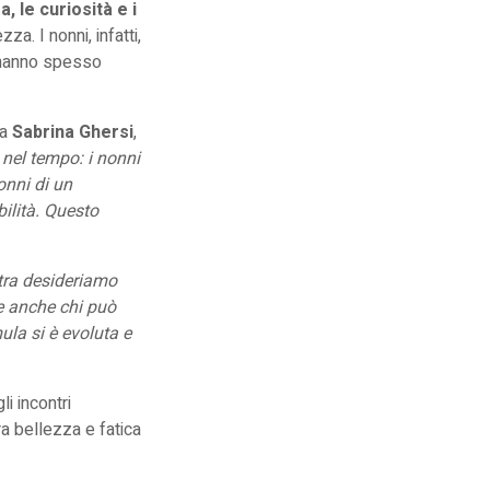
, le curiosità e i
a. I nonni, infatti,
a hanno spesso
ta
Sabrina Ghersi
,
nel tempo: i nonni
onni di un
ilità. Questo
ltra desideriamo
re anche chi può
ula si è evoluta e
i incontri
ra bellezza e fatica