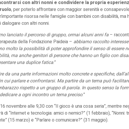
ncontrarsi con altri nonni e condividere la propria esperienza
 ruolo
, per poterlo affrontare con maggior serenità e consapevolezz
importante risorsa nelle famiglie con bambini con disabilità, m
 dialogare con altri nonni.
 lanciato il percorso di gruppo, ormai alcuni anni fa
– raccon
terapeuta della Fondazione Paideia –
abbiamo raccolto interesse 
o molto la possibilità di poter approfondire il senso di essere n
lità, ma anche genitori di persone che hanno un figlio con disab
esentare una duplice fatica
.”
re da una parte informazioni molto concrete e specifiche, dall’a
in cui parlare e confrontarsi. Ma partire da un tema può facilita
mbarazzo rispetto a un gruppo di parola. In questo senso la form
dedicare a ogni incontro un tema preciso
.”
16 novembre alle 9,30 con “Il gioco è una cosa seria”, mentre negl
à di “Internet e tecnologia: amici o nemici?” (1 febbraio), “Nonni: t
ante” (15 marzo) e “Parlare o comunicare?” (31 maggio).