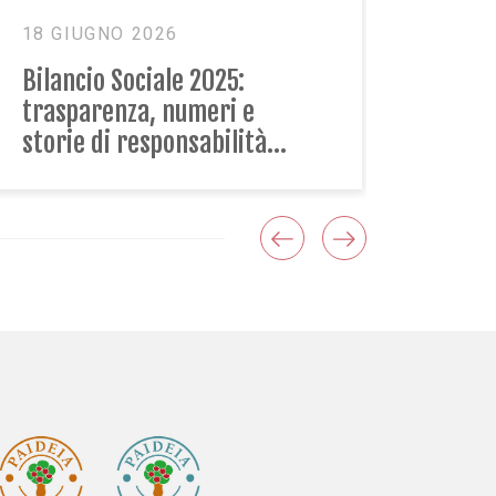
11 MAGGIO 2026
Future Week: in Paideia “Il
futuro è la cura”