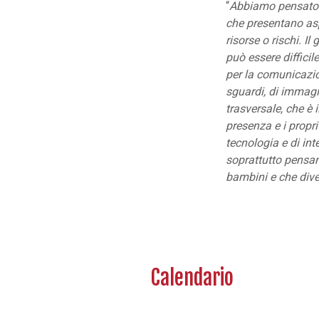
“
Abbiamo pensato
che presentano asp
risorse o rischi. 
può essere diffici
per la comunicazio
sguardi, di immagi
trasversale, che è 
presenza e i propr
tecnologia e di int
soprattutto pensand
bambini e che dive
Calendario