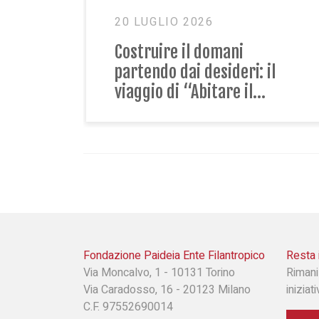
20 MAGGIO 2026
“Libri per tutti”: quando la
lettura accessibile diventa
realtà. Una mostra
itinerante celebra i dieci
anni di progetto
Fondazione Paideia Ente Filantropico
Resta 
Via Moncalvo, 1 - 10131 Torino
Rimani
Via Caradosso, 16 - 20123 Milano
iniziat
C.F. 97552690014