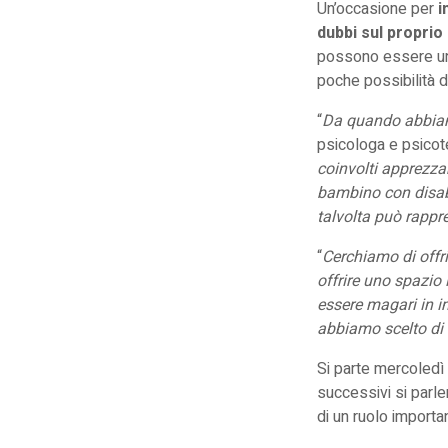
Un’occasione per
i
dubbi sul proprio
possono essere un’
poche possibilità di
“
Da quando abbiamo
psicologa e psico
coinvolti apprezzan
bambino con disabi
talvolta può rappr
“
Cerchiamo di offri
offrire uno spazio 
essere magari in i
abbiamo scelto di 
Si parte mercoledì 
successivi si parler
di un ruolo import