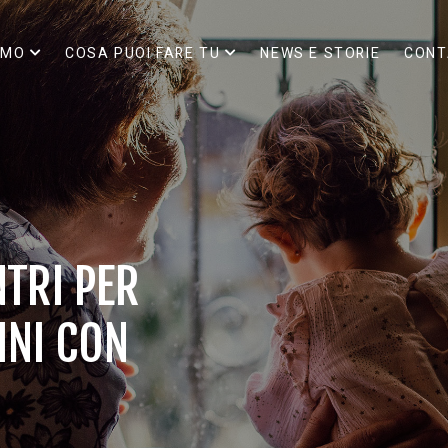
AMO
COSA PUOI FARE TU
NEWS E STORIE
CONT
TRI PER
INI CON