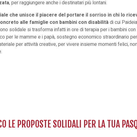
zata
, per raggiungere anche i destinatari più lontani.
le che unisce il piacere del portare il sorriso in chi lo ricev
oncreto alle famiglie con bambini con disabilità
di cui Paidei
dono solidale si trasforma infatti in ore di terapia per i bambini con
ico per le mamme e i papà, sostegno economico straordinario per 
ateriale per attività creative, per vivere insieme momenti felici, no
e.
CO LE PROPOSTE SOLIDALI PER LA TUA PAS