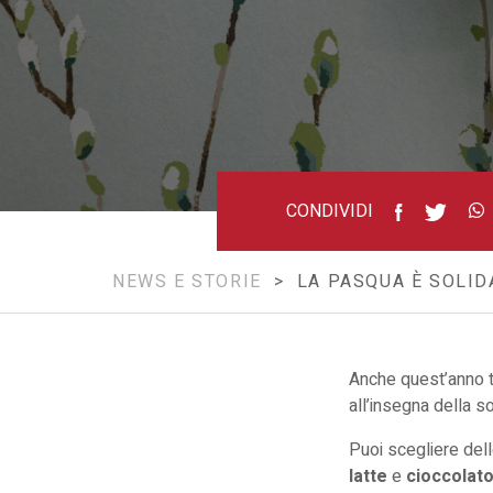
CONDIVIDI
NEWS E STORIE
> LA PASQUA È SOLIDA
Anche quest’anno 
all’insegna della so
Puoi scegliere de
latte
e
cioccolat