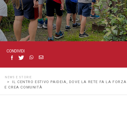
la
forza
e
CONDIVIDI
crea
comunità
NEWS E STORIE
> IL CENTRO ESTIVO PAIDEIA, DOVE LA RETE FA LA FORZA
E CREA COMUNITÀ