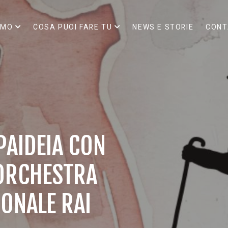
AMO
COSA PUOI FARE TU
NEWS E STORIE
CONT
PAIDEIA CON
’ORCHESTRA
IONALE RAI