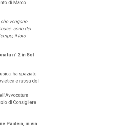
vento di Marco
i che vengono
accuse: sono dei
tempo, il loro
nata n° 2 in Sol
musica, ha spaziato
ovietica e russa del
ell’Avvocatura
uolo di Consigliere
e Paideia, in via