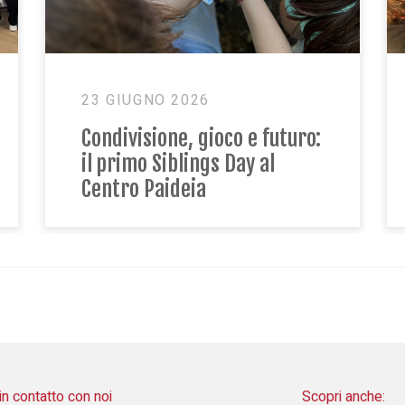
18 MAGGIO 2026
ando la
La natura che accoglie:
diventa
Fattoria Sociale Paideia a
Flor Primavera
dieci
in contatto con noi
Scopri anche: