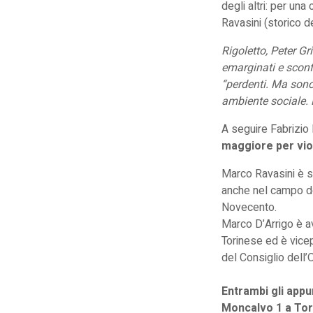
degli altri: per una
Ravasini (storico d
Rigoletto, Peter G
emarginati e sconf
“perdenti. Ma sono 
ambiente sociale. 
A seguire Fabrizio 
maggiore per vio
Marco Ravasini
è s
anche nel campo del
Novecento.
Marco D’Arrigo
è av
Torinese ed è vicep
del Consiglio dell’O
Entrambi gli app
Moncalvo 1 a Tor