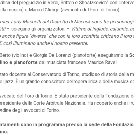
 critica del pregiudizio in Verdi, Britten e Shostakovich” con l’inter
ella musica) e Marco D’Arrigo (avvocato del Foro di Torino).
rimes, Lady Macbeth del Distretto di Mcensk sono tre personagg
itti
– spiegano gli organizzatori. –
Vittime di ingiurie, calunnie, 
anche figure “diverse” che con la loro sconfitta criticano il loro 
E così illuminano anche il nostro presente.
Berto (violino) e Giorgia De Lorenzi (pianoforte) eseguiranno la
So
lino e pianoforte
del musicista francese Maurice Ravel.
tato docente al Conservatorio di Torino, studioso di storia della 
 jazz. È un grande conoscitore dell’opera lirica e della musica s
vocato del Foro di Torino. È stato presidente della Fondazione d
residente della Corte Arbitrale Nazionale. Ha ricoperto anche il r
rdine degli avvocati di Torino.
untamenti sono in programma presso la sede della Fondazion
ino.