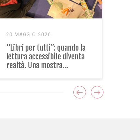
11 MAGGIO 2026
Future Week: in Paideia “Il
futuro è la cura”