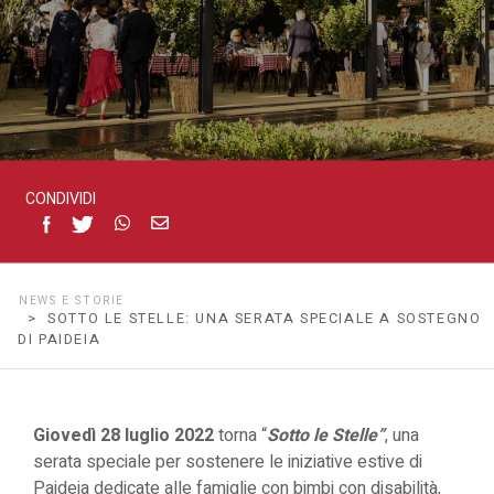
di
Paideia
CONDIVIDI
NEWS E STORIE
> SOTTO LE STELLE: UNA SERATA SPECIALE A SOSTEGNO
DI PAIDEIA
Giovedì 28 luglio 2022
torna “
Sotto le Stelle”
, una
serata speciale per sostenere le iniziative estive di
Paideia dedicate alle famiglie con bimbi con disabilità,