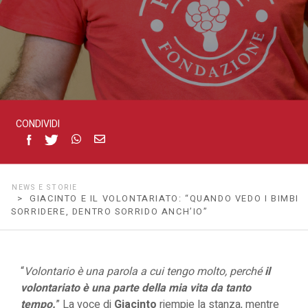
sorridere,
dentro
sorrido
CONDIVIDI
anch’io”
NEWS E STORIE
> GIACINTO E IL VOLONTARIATO: “QUANDO VEDO I BIMBI
SORRIDERE, DENTRO SORRIDO ANCH’IO”
“
Volontario è una parola a cui tengo molto, perché
il
volontariato è una parte della mia vita da tanto
tempo.
” La voce di
Giacinto
riempie la stanza, mentre