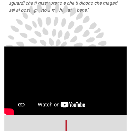
sguardi che ti rassicurano e che ti dicono che magari
sei al posto giusto a me ha fatto bene.
”