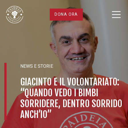
Giacinto
DONA ORA
e
il
volontariato:
NEWS E STORIE
“Quando
GIACINTO E IL VOLONTARIATO:
vedo
“QUANDO VEDO I BIMBI
i
SORRIDERE, DENTRO SORRIDO
ANCH’IO”
bimbi